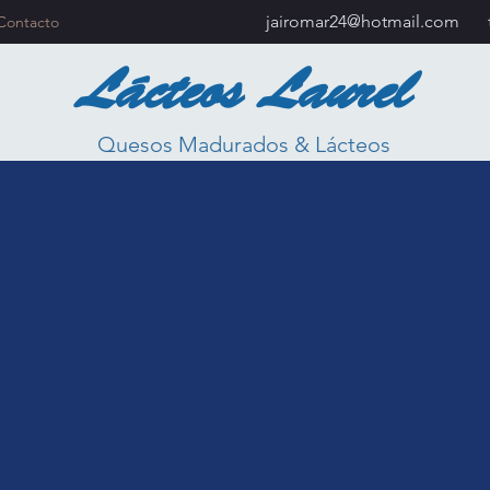
jairomar24@hotmail.com
Contacto
Lácteos Laurel
Quesos Madurados & Lácteos